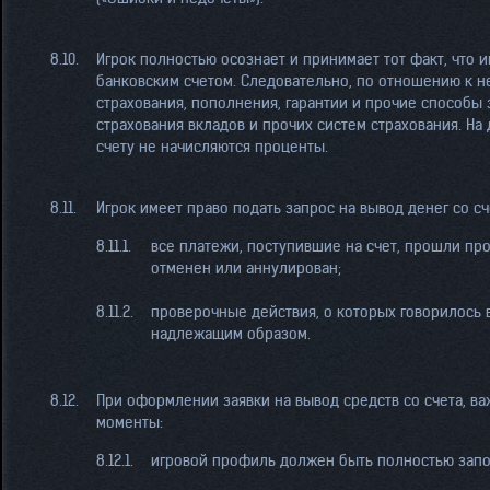
Игрок полностью осознает и принимает тот факт, что и
банковским счетом. Следовательно, по отношению к н
страхования, пополнения, гарантии и прочие способы
страхования вкладов и прочих систем страхования. На
счету не начисляются проценты.
Игрок имеет право подать запрос на вывод денег со сч
все платежи, поступившие на счет, прошли про
отменен или аннулирован;
проверочные действия, о которых говорилось 
надлежащим образом.
При оформлении заявки на вывод средств со счета, в
моменты:
игровой профиль должен быть полностью запо