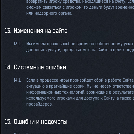
возвратить игроку средства, находящиеся на счету. Е
сможем связаться с игроком, то деньги будут времен
или надзорного органа.
Изменения на сайте
Мы имеем право в любое время по собственному усмо
дополнять услуги, предлагаемые на Сайте в целях по
Системные ошибки
Если в процессе игры произойдет сбой в работе Сайта
ситуацию в кратчайшие сроки. Мы не несем ответствен
информационных технологий, возникшие в результате
используемого игроками для доступа к Сайту, а также 
провайдеров.
Ошибки и недочеты