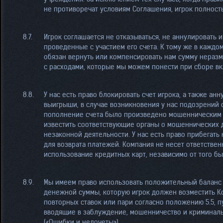
не противоречат условиям Соглашения, игрок полност
Игрок соглашается не отказываться, не аннулировать и
проведенные с участием его счета. К тому же в каждо
обязан вернуть или компенсировать нам сумму нераз
с расходами, которые мы можем понести при сборе вк
У нас есть право блокировать счет игрока, а также ан
выигрыши, в случае возникновения у нас подозрений о
пополнение счета было произведено мошенническим 
известить соответствующие органы о мошеннических 
незаконной деятельности. У нас есть право прибегать 
для возврата платежей. Компания не несет ответстве
использование кредитных карт, независимо от того бы
Мы имеем право использовать положительный баланс 
денежной суммы, которую игрок должен возместить Ко
повторных ставок или пари согласно положению 5.5, пу
вводящие в заблуждение, мошенничество и криминальн
(«Ошибки и недочеты»).