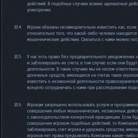
действий. В подобных случаях всякие адекватные дейс
усмотрение.
Игроки обязаны незамедлительно известить нас, если
относительно того, что какой-либо человек находится
мошеннические действия. Связаться с нами можно пос
У нас есть право без предварительного уведомления з
и заблокировать их счета, в том случае если они буд
деятельности. В таких случаях мы не несем ответстве
денежных средств, имеющихся на счетах таких игроков.
известить о незаконной деятельности правоохранител
всецело сотрудничать с нами при расследовании подо
Игрокам запрещено использовать услуги и программн
совершения любых мошеннических, незаконных действ
с законодательством конкретной юрисдикции. Если бу
совершения игроком подобных действий, то Компания
заблокировать счет игрока и удержать средства, имеющ
игроков нет права предъявлять Компании какие-либо 