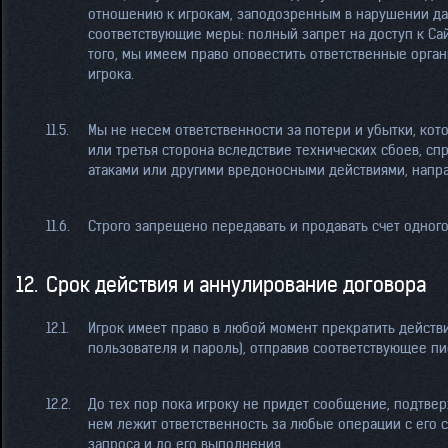
отношению к игрокам, заподозренным в нарушении да
соответствующие меры: полный запрет на доступ к Сай
того, мы имеем право оповестить ответственные орга
игрока.
Мы не несем ответственности за потери и убытки, кот
или третья сторона вследствие технических сбоев, с
атаками или другими вредоносными действиями, напр
Строго запрещено передавать и продавать счет одного
Срок действия и аннулирование договора
Игрок имеет право в любой момент прекратить действи
пользователя и пароль), отправив соответствующее п
До тех пор пока игроку не придет сообщение, подтве
нем лежит ответственность за любые операции с его 
запроса и до его выполнения.