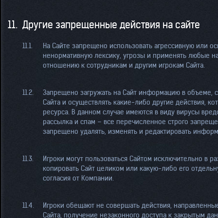
Другие запрещенные действия на сайте
На Сайте запрещено использовать агрессивную или о
ненормативную лексику, угрозы и применять любые н
отношению к сотрудникам и другим игрокам Сайта.
Запрещено загружать на Сайт информацию в объеме, с
Сайта и осуществлять какие-либо другие действия, ко
ресурса. В данном случае имеются в виду вирусы вре
рассылка и спам – все перечисленное строго запрещен
запрещено удалять, изменять и редактировать инфор
Игроки могут пользоваться Сайтом исключительно в р
копировать Сайт целиком или какую-либо его отдельн
согласия от Компании.
Игроки обещают не совершать действия, направленны
Сайта, получение незаконного доступа к закрытым да