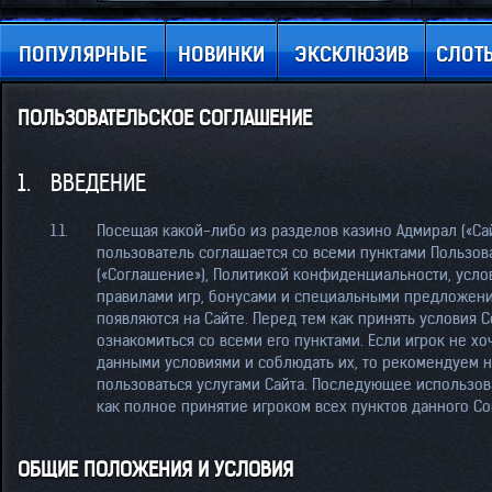
ПОПУЛЯРНЫЕ
НОВИНКИ
ЭКСКЛЮЗИВ
СЛОТ
ПОЛЬЗОВАТЕЛЬСКОЕ СОГЛАШЕНИЕ
ВВЕДЕНИЕ
Посещая какой-либо из разделов казино Адмирал («Сай
пользователь соглашается со всеми пунктами Пользов
(«Соглашение»), Политикой конфиденциальности, усло
правилами игр, бонусами и специальными предложени
появляются на Сайте. Перед тем как принять условия 
ознакомиться со всеми его пунктами. Если игрок не хо
данными условиями и соблюдать их, то рекомендуем н
пользоваться услугами Сайта. Последующее использов
как полное принятие игроком всех пунктов данного С
ОБЩИЕ ПОЛОЖЕНИЯ И УСЛОВИЯ