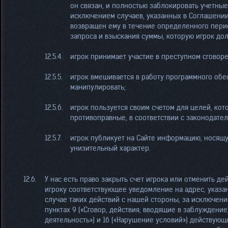
он связан, и полностью заблокировать учетные 
исключением случаев, указанных в Соглашении 
возвращен ему в течение определенного перио
запроса и взыскания суммы, которую игрок до
игрок принимает участие в преступном сговоре
игрок вмешивается в работу программного обе
манипулировать;
игрок пользуется своим счетом для целей, кот
противоправные, в соответствии с законодате
игрок публикует на Сайте информацию, носящ
унизительный характер.
У нас есть право закрыть счет игрока или отменить де
игроку соответствующее уведомление на адрес, указа
случае таких действий с нашей стороны, за исключени
пунктах 9 («Сговор, действия, вводящие в заблуждени
деятельность») и 16 («Нарушение условий») действую