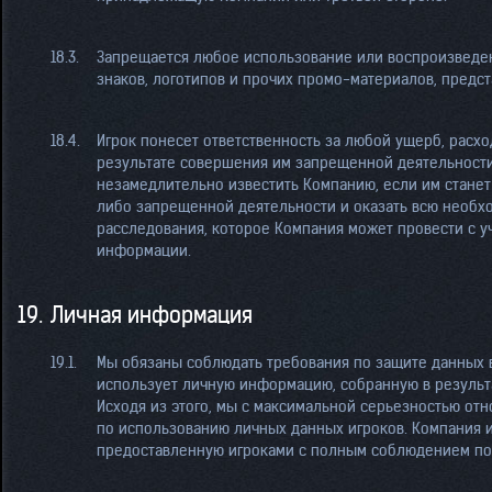
Запрещается любое использование или воспроизведен
знаков, логотипов и прочих промо-материалов, предст
Игрок понесет ответственность за любой ущерб, расхо
результате совершения им запрещенной деятельност
незамедлительно известить Компанию, если им станет
либо запрещенной деятельности и оказать всю необ
расследования, которое Компания может провести с 
информации.
Личная информация
Мы обязаны соблюдать требования по защите данных в
использует личную информацию, собранную в результа
Исходя из этого, мы с максимальной серьезностью от
по использованию личных данных игроков. Компания 
предоставленную игроками с полным соблюдением по