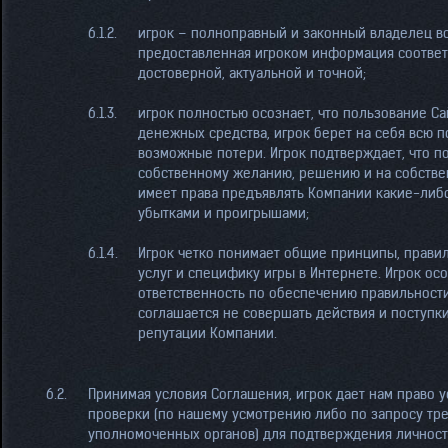
игрок – полноправный и законный владелец все
предоставленная игроком информация соответс
достоверной, актуальной и точной;
игрок полностью осознает, что пользование С
денежных средства, игрок берет на себя всю 
возможные потери. Игрок подтверждает, что п
собственному желанию, решению и на собствен
имеет права предъявлять Компании какие-либо
убытками и проигрышами;
Игрок четко понимает общие принципы, прави
услуг и специфику игры в Интернете. Игрок осо
ответственность по обеспечению правильности 
соглашается не совершать действия и поступки
репутации Компании.
Принимая условия Соглашения, игрок дает нам право 
проверки (по нашему усмотрению либо по запросу тре
уполномоченных органов) для подтверждения личности