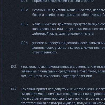
передача информации третьей стороне;
незаконные действия: мошенничество, исполь
ботов и ошибок в программном обеспечении Са
мошеннические действия, представляющие со
клонированных или полученных иным незакон
дебетовой карты для пополнения счета;
участие в преступной деятельности, отмывании
деятельности, участие в которых может повле
ответственность;
У нас есть право приостанавливать, отменять или отз
связанные с бонусными средствами в том случае, если
том, что игрок намеренно злоупотребляет ими.
Компания примет все допустимые и разрешенные зак
выявления мошеннических сговоров и их непосредстве
лиц в обязательном порядке будут приняты соответс
ответственности за потери и ущерб, полученный игро