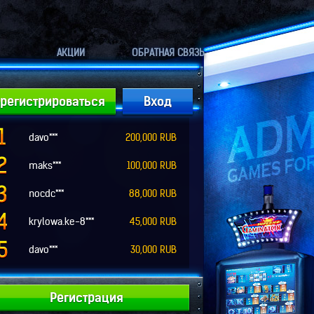
АКЦИИ
ОБРАТНАЯ СВЯЗЬ
регистрироваться
Вход
davo***
200,000 RUB
maks***
100,000 RUB
nocdc***
88,000 RUB
krylowa.ke-8***
45,000 RUB
davo***
30,000 RUB
Регистрация