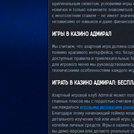
оригинальным сюжетом, условиями игры 
новичок и только начинаете знакомиться 
с многолетним стажем – не имеет значен
независимо от навыков и даже финансов
ИГРЫ В КАЗИНО АДМИРАЛ
Мы считаем, что азартная игра должна со
помимо красивого интерфейса, что, безу
доступные правила и привлекательные б
для игрового меню мы руководствовались
техническими особенностями каждого игр
ИГРАТЬ В КАЗИНО АДМИРАЛ: БЕСПЛ
Азартный игровой клуб Admiral может по
главных плюсов мы с гордостью считаем 
наслаждаться
игровыми автоматами онла
Благодаря этому начинающий геймер мож
детального изучения той или иной игры, 
копейки личных средств. Игры в казино А
вы демо-версии или делаете реальные ст