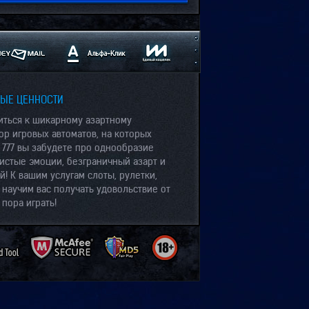
НЫЕ ЦЕННОСТИ
иться к шикарному азартному
ор игровых автоматов, на которых
л 777 вы забудете про однообразие
чистые эмоции, безграничный азарт и
 К вашим услугам слоты, рулетки,
научим вас получать удовольствие от
пора играть!