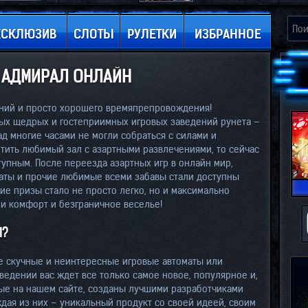
КСКЛЮЗИВ
СЛОТЫ
РУЛЕТКИ
ИЗБРАННОЕ
 АДМИРАЛ ОНЛАЙН
ений и просто хорошего времяпрепровождения!
мых щедрых и гостеприимных игровых заведений рунета –
зад многие часами не могли собраться с силами и
етить любимый зал с азартными развлечениями, то сейчас
тупным. После переезда азартных игр в онлайн мир,
маты и прочие любимые всеми забавы стали доступны
ие призы стало не просто легко, но и максимально
 и комфорт и безграничное веселье!
Л?
ете скучные и неинтересные игровые автоматы или
ведении вас ждет все только самое новое, популярное и,
пные на нашем сайте, созданы лучшими разработчиками
дая из них – уникальный продукт со своей идеей, своим