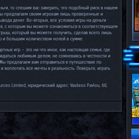
ьги, то спешим вас заверить, что подобный риск в нашем
 мы предлагаем своим игрокам лишь проверенные и
вода денег. Во-вторых, все условия игры на деньги
я, с которым вы можете ознакомиться в соответствующем
ыигрыш, который вы можете получить, сделав всего лишь
ью и большим количеством нолей в сумме.
тных игр – это ни что иное, как настоящая семья, где
даться любимым делом, не сомневаясь в честности и
Мы предлагаем вам отправиться в путешествие по
 воплотить все мечты в реальность. Поверьте, играть
rces Limited, юридический адрес: Vasileos Pavlou, 60,