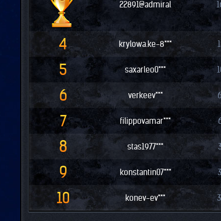
22891@admiral
1
4
krylowa.ke-8***
1
5
saxarleo0***
1
6
verkeev***
7
filippovamar***
8
stas1977***
9
konstantin07***
10
konev-ev***