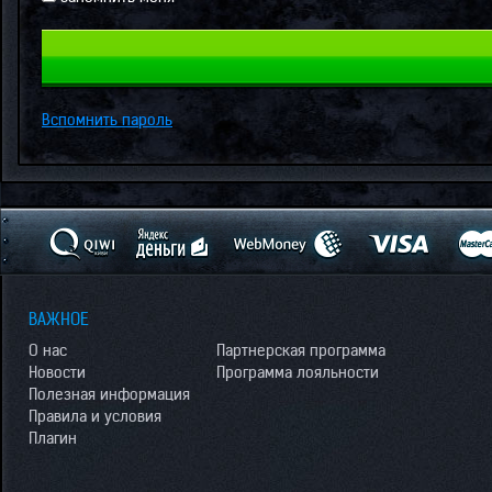
Вспомнить пароль
ВАЖНОЕ
О нас
Партнерская программа
Новости
Программа лояльности
Полезная информация
Правила и условия
Плагин